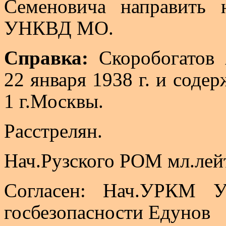
Семеновича направить 
УНКВД МО.
Справка:
Скоробогатов 
22 января 1938 г. и соде
1 г
.М
осквы.
Расстрелян.
Нач
.Р
узского
РОМ
мл.лей
Согласен:
Нач
.У
РКМ
УН
госбезопасности Едунов