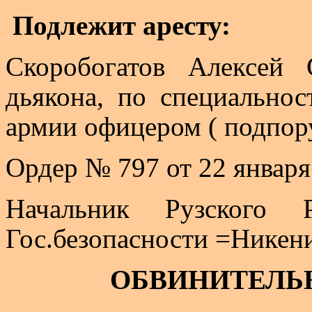
Подлежит аресту:
Скоробогатов Алексей 
дьякона, по специальнос
армии офицером ( подпор
Ордер № 797 от 22 января 
Начальник Рузског
Гос
.б
езопасности
=
Никен
ОБВИНИТЕЛЬ