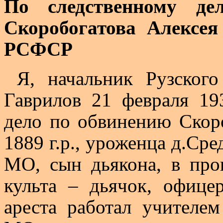
По следственному 
Скоробогатова Алексея
РСФСР
Я, начальник Рузско
Гаврилов 21 февраля 193
дело по обвинению Скор
1889 г.р., уроженца
д
.С
ре
МО, сын дьякона, в про
культа – дьячок, офице
ареста работал учителем